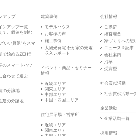
ンアップ
建築事例
会社情報
インアップ一覧
モデルハウス
ご挨拶
えて、価値を刻む
お客様の声
経営理念
施工事例
家づくりへの想
うどいい贅沢”をスマ
太陽光発電 わが家の売電
ニュース＆記事
収入レポート
覚で始めるZEHラ
会社案内
沿革
準のスマートハウ
イベント・商品・セミナー
受賞歴
情報
に合わせて選ぶ
社会貢献活動
近畿エリア
関東エリア
建の分譲地
社会貢献活動一
中部エリア
中国・四国エリア
住建の分譲地
企業活動
住宅展示場・営業所
企業活動一覧
近畿エリア
関東エリア
採用情報
中部エリア