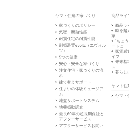
ヤマト住建の家づくり
商品ライ
家づくりのポリシー
商品ラ
時を超
気密・断熱性能
家
耐震住宅の耐震性能
“ちょ
制振装置evoltz（エヴォル
ートに
ツ）
家賃感
イフ
5つの健康
未来基
安心・安全な家づくり
ス
注文住宅・家づくりの流
暮らし
れ
建て替えサポート
ヤマト住
住まいの体験ミュージア
ム
ヤマト
地盤サポートシステム
地盤振動調査
最長60年の超長期保証と
アフターサービス
アフターサービスお問い