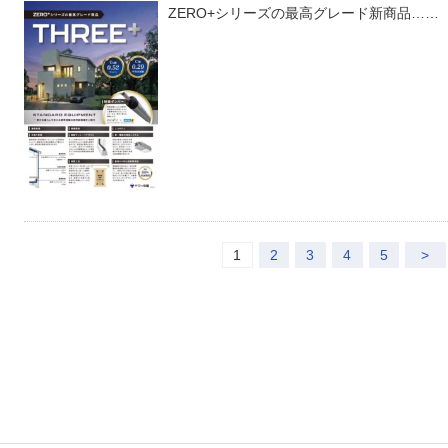
ZERO+シリーズの最高グレード新商品……
1
2
3
4
5
>