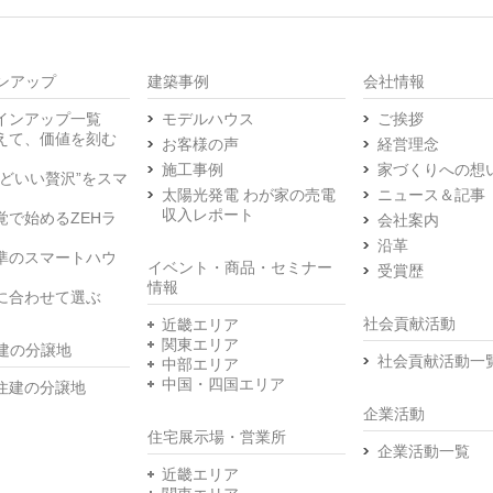
ンアップ
建築事例
会社情報
インアップ一覧
モデルハウス
ご挨拶
えて、価値を刻む
お客様の声
経営理念
施工事例
家づくりへの想
うどいい贅沢”をスマ
太陽光発電 わが家の売電
ニュース＆記事
収入レポート
覚で始めるZEHラ
会社案内
沿革
準のスマートハウ
イベント・商品・セミナー
受賞歴
情報
に合わせて選ぶ
社会貢献活動
近畿エリア
関東エリア
建の分譲地
社会貢献活動一
中部エリア
中国・四国エリア
住建の分譲地
企業活動
住宅展示場・営業所
企業活動一覧
近畿エリア