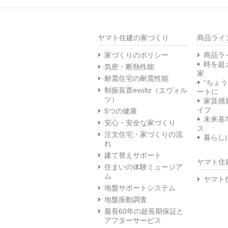
ヤマト住建の家づくり
商品ライ
家づくりのポリシー
商品ラ
時を超
気密・断熱性能
家
耐震住宅の耐震性能
“ちょ
制振装置evoltz（エヴォル
ートに
ツ）
家賃感
イフ
5つの健康
未来基
安心・安全な家づくり
ス
注文住宅・家づくりの流
暮らし
れ
建て替えサポート
ヤマト住
住まいの体験ミュージア
ム
ヤマト
地盤サポートシステム
地盤振動調査
最長60年の超長期保証と
アフターサービス