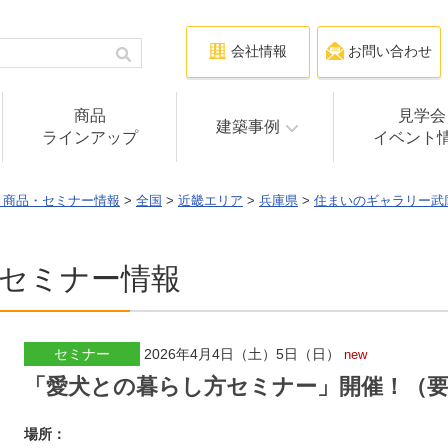
会社情報
お問い合わせ
商品
見学会
建築事例
ラインアップ
イベント
・商品・セミナー情報
>
全国
>
近畿エリア
>
兵庫県
>
住まいのギャラリー武
セミナー情報
セミナー
2026年4月4日（土）5日（日）
new
「愛犬との暮らし方セミナー」開催！（
場所：