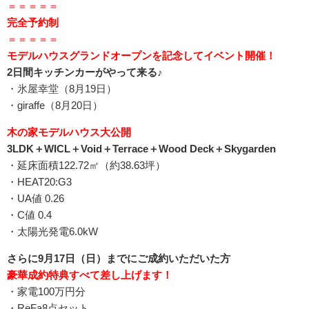
＝＝＝＝＝
完全予約制
＝＝＝＝＝
モデルハウスグランドオープンを記念してイベント開催！
2日間キッチンカーがやって来る♪
・氷屋幸堂（8月19日）
・giraffe（8月20日）
木の家モデルハウス大公開
3LDK＋WICL＋Void＋Terrace＋Wood Deck＋Skygarden
・延床面積122.72㎡（約38.63坪）
・HEAT20:G3
・UA値 0.26
・C値 0.4
・太陽光発電6.0kW
さらに9月17日（日）までにご成約いただいた方
豪華成約特典すべて差し上げます！
・家電100万円分
・ReFa8点セット