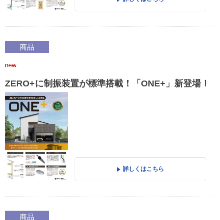
商品
new
ZERO+に制振装置が標準搭載！「ONE+」新登場！
詳しくはこちら
商品