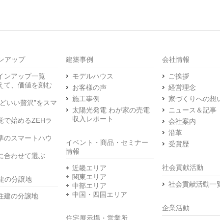
ンアップ
建築事例
会社情報
インアップ一覧
モデルハウス
ご挨拶
えて、価値を刻む
お客様の声
経営理念
施工事例
家づくりへの想
うどいい贅沢”をスマ
太陽光発電 わが家の売電
ニュース＆記事
収入レポート
覚で始めるZEHラ
会社案内
沿革
準のスマートハウ
イベント・商品・セミナー
受賞歴
情報
に合わせて選ぶ
社会貢献活動
近畿エリア
関東エリア
建の分譲地
社会貢献活動一
中部エリア
中国・四国エリア
住建の分譲地
企業活動
住宅展示場・営業所