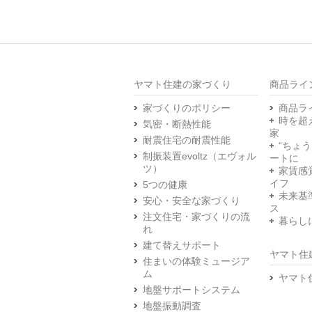
ヤマト住建の家づくり
商品ライ
家づくりのポリシー
商品ラ
時を超
気密・断熱性能
家
耐震住宅の耐震性能
“ちょ
制振装置evoltz（エヴォル
ートに
ツ）
家賃感
イフ
5つの健康
未来基
安心・安全な家づくり
ス
注文住宅・家づくりの流
暮らし
れ
建て替えサポート
ヤマト住
住まいの体験ミュージア
ム
ヤマト
地盤サポートシステム
地盤振動調査