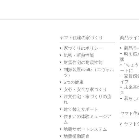
ヤマト住建の家づくり
商品ライ
家づくりのポリシー
商品ラ
時を超
気密・断熱性能
家
耐震住宅の耐震性能
“ちょ
制振装置evoltz（エヴォル
ートに
ツ）
家賃感
イフ
5つの健康
未来基
安心・安全な家づくり
ス
注文住宅・家づくりの流
暮らし
れ
建て替えサポート
ヤマト住
住まいの体験ミュージア
ム
ヤマト
地盤サポートシステム
地盤振動調査