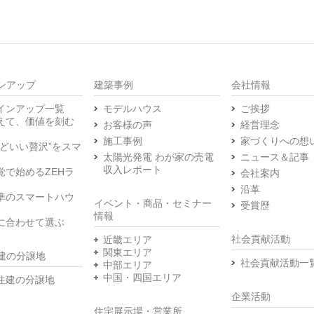
ンアップ
建築事例
会社情報
インアップ一覧
モデルハウス
ご挨拶
えて、価値を刻む
お客様の声
経営理念
施工事例
家づくりへの想
うどいい贅沢”をスマ
太陽光発電 わが家の売電
ニュース＆記事
収入レポート
覚で始めるZEHラ
会社案内
沿革
準のスマートハウ
イベント・商品・セミナー
受賞歴
情報
に合わせて選ぶ
社会貢献活動
近畿エリア
関東エリア
建の分譲地
社会貢献活動一
中部エリア
中国・四国エリア
住建の分譲地
企業活動
住宅展示場・営業所