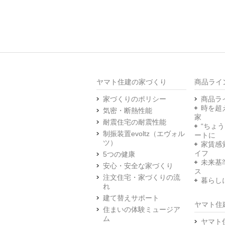
ヤマト住建の家づくり
商品ライ
家づくりのポリシー
商品ラ
時を超
気密・断熱性能
家
耐震住宅の耐震性能
“ちょ
制振装置evoltz（エヴォル
ートに
ツ）
家賃感
イフ
5つの健康
未来基
安心・安全な家づくり
ス
注文住宅・家づくりの流
暮らし
れ
建て替えサポート
ヤマト住
住まいの体験ミュージア
ム
ヤマト