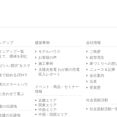
ンアップ
建築事例
会社情報
インアップ一覧
モデルハウス
ご挨拶
えて、価値を刻む
お客様の声
経営理念
施工事例
家づくりへの想
うどいい贅沢”をスマ
太陽光発電 わが家の売電
ニュース＆記事
収入レポート
覚で始めるZEHラ
会社案内
沿革
準のスマートハウ
イベント・商品・セミナー
受賞歴
情報
に合わせて選ぶ
社会貢献活動
近畿エリア
関東エリア
建の分譲地
社会貢献活動一
中部エリア
中国・四国エリア
住建の分譲地