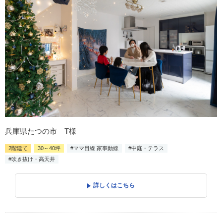
兵庫県たつの市 T様
2階建て
30～40坪
#ママ目線 家事動線
#中庭・テラス
#吹き抜け・高天井
詳しくはこちら