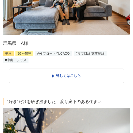
群馬県 A様
平屋
30～40坪
#Airフロー・YUCACO
#ママ目線 家事動線
#中庭・テラス
詳しくはこちら
“好き”だけを研ぎ澄ました、渡り廊下のある住まい