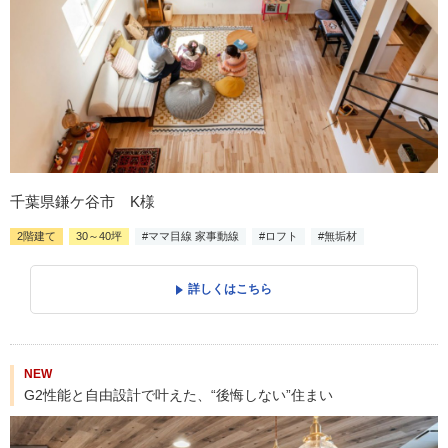
千葉県鎌ケ谷市 K様
2階建て
30～40坪
#ママ目線 家事動線
#ロフト
#無垢材
詳しくはこちら
NEW
G2性能と自由設計で叶えた、“後悔しない”住まい