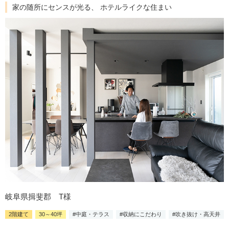
家の随所にセンスが光る、 ホテルライクな住まい
岐阜県揖斐郡 T様
2階建て
30～40坪
#中庭・テラス
#収納にこだわり
#吹き抜け・高天井