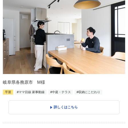
岐阜県各務原市 M様
平屋
#ママ目線 家事動線
#中庭・テラス
#収納にこだわり
詳しくはこちら