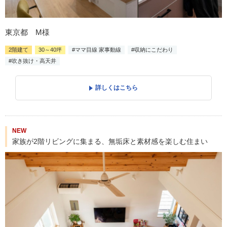
東京都 M様
2階建て
30～40坪
#ママ目線 家事動線
#収納にこだわり
#吹き抜け・高天井
詳しくはこちら
NEW
家族が2階リビングに集まる、無垢床と素材感を楽しむ住まい