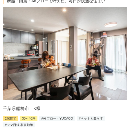
断熱・耐震・Airフローで叶えた、毎日が快適な住まい
千葉県船橋市 K様
2階建て
30～40坪
#Airフロー・YUCACO
#ペットと暮らす
#ママ目線 家事動線