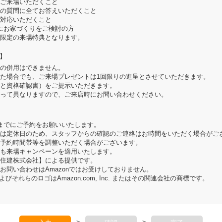
ご来場いただくこと
の質問に全てお答えいただくこと
対応いただくこと
にお家づくりをご検討の方
限定の来場特典となります。
】
の併用はできません。
た場合でも、ご来場プレゼントは1回限りの進呈とさせていただきます。
と資格確認書）をご提示いただきます。
って異なりますので、ご来店時にお問い合わせください。
までにご予約をお願いいたします。
は定休日のため、スタッフからの確認のご連絡はお時間をいただく場合がご
予約時間帯等を調整いただく場合がございます。
も来場キャンペーンを適用いたします。
住建株式会社】による提供です。
お問い合わせはAmazonではお受けしておりません。
.jpおよびそれらのロゴはAmazon.com, Inc. またはその関連会社の商標です。