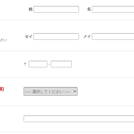
姓
名
セイ
メイ
さい
〒
-
須]