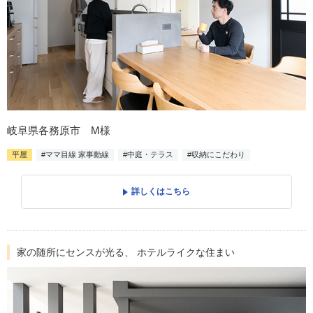
岐阜県各務原市 M様
平屋
#ママ目線 家事動線
#中庭・テラス
#収納にこだわり
詳しくはこちら
家の随所にセンスが光る、 ホテルライクな住まい