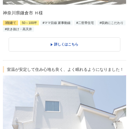
神奈川県鎌倉市 Ｈ様
3階建て
50～100坪
#ママ目線 家事動線
#二世帯住宅
#収納にこだわり
#吹き抜け・高天井
詳しくはこちら
室温が安定して住み心地も良く、よく眠れるようになりました！