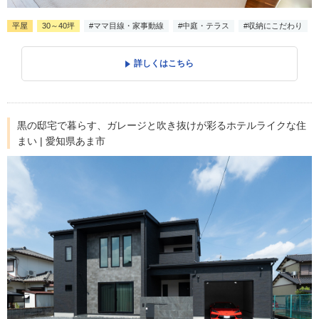
平屋
30～40坪
#ママ目線・家事動線
#中庭・テラス
#収納にこだわり
詳しくはこちら
黒の邸宅で暮らす、ガレージと吹き抜けが彩るホテルライクな住
まい | 愛知県あま市