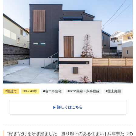
2階建て
30～40坪
#省エネ住宅
#ママ目線・家事動線
#屋上庭園
詳しくはこちら
“好き”だけを研ぎ澄ました、渡り廊下のある住まい | 兵庫県たつの