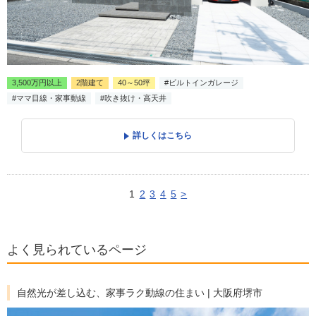
3,500万円以上
2階建て
40～50坪
#ビルトインガレージ
#ママ目線・家事動線
#吹き抜け・高天井
詳しくはこちら
1
2
3
4
5
>
よく見られているページ
自然光が差し込む、家事ラク動線の住まい | 大阪府堺市