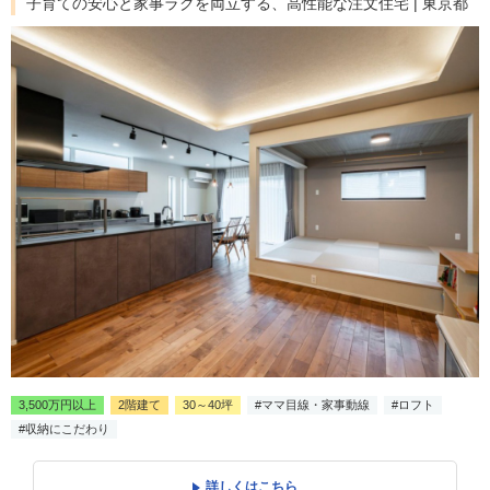
子育ての安心と家事ラクを両立する、高性能な注文住宅 | 東京都
3,500万円以上
2階建て
30～40坪
#ママ目線・家事動線
#ロフト
#収納にこだわり
詳しくはこちら