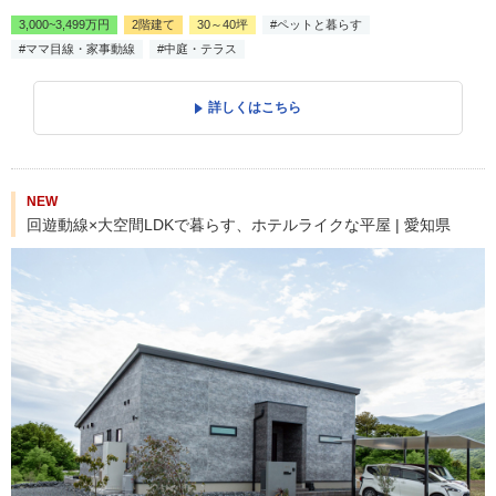
3,000~3,499万円
2階建て
30～40坪
#ペットと暮らす
#ママ目線・家事動線
#中庭・テラス
詳しくはこちら
NEW
回遊動線×大空間LDKで暮らす、ホテルライクな平屋 | 愛知県