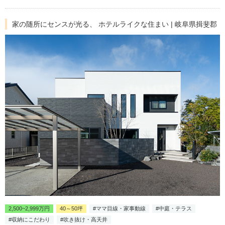
家の随所にセンスが光る、 ホテルライクな住まい | 岐阜県揖斐郡
2,500~2,999万円
40～50坪
#ママ目線・家事動線
#中庭・テラス
#収納にこだわり
#吹き抜け・高天井