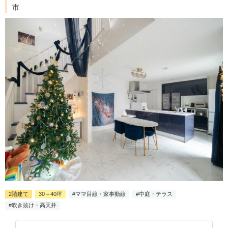
市
2階建て
30～40坪
#ママ目線・家事動線
#中庭・テラス
#吹き抜け・高天井