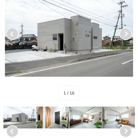
1
/
16