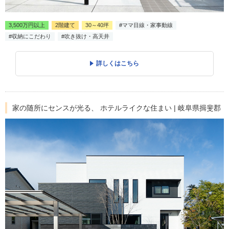
3,500万円以上
2階建て
30～40坪
#ママ目線・家事動線
#収納にこだわり
#吹き抜け・高天井
詳しくはこちら
家の随所にセンスが光る、 ホテルライクな住まい | 岐阜県揖斐郡