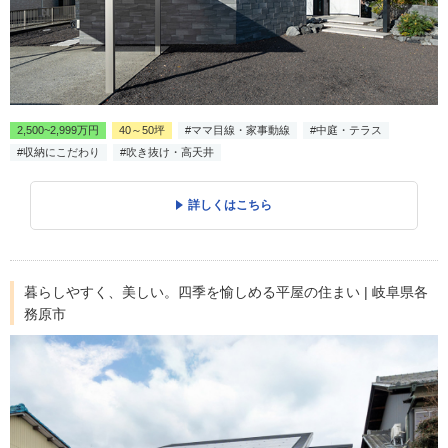
2,500~2,999万円
40～50坪
#ママ目線・家事動線
#中庭・テラス
#収納にこだわり
#吹き抜け・高天井
詳しくはこちら
暮らしやすく、美しい。四季を愉しめる平屋の住まい | 岐阜県各
務原市