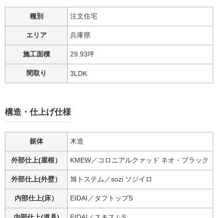
種別
注文住宅
エリア
兵庫県
施工面積
29.93坪
間取り
3LDK
構造・仕上げ仕様
躯体
木造
外部仕上(屋根）
KMEW／コロニアルクァッド ネオ・ブラック
外部仕上(外壁）
旭トステム／sozi ソジイロ
内部仕上(床）
EIDAI／タフトップS
内部仕上(道具)
EIDAI／スキスムS