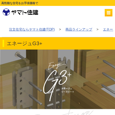
高性能な住宅をお手頃価格で
注文住宅ならヤマト住建(TOP)
>
商品ラインアップ
>
エネージ
エネージュG3+