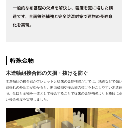
特殊金物
木造軸組接合部の欠損・抜けを防ぐ
木造軸組の接合部がプレカットと従来の金物補強だけでは、地震などで強い
縦揺れの外圧力が掛かると、断面破損や接合部の抜けを起こしやすい木造住
宅。仕口と金物を一体として接合することで従来の金物補強よりも格段に高
い接合強度を実現しました。