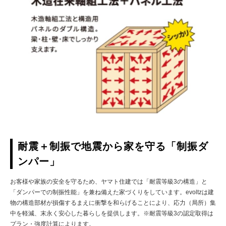
耐震＋制振で地震から家を守る「制振ダ
ンパー」
お客様や家族の安全を守るため、ヤマト住建では「耐震等級3の構造」と
「ダンパーでの制振性能」を兼ね備えた家づくりをしています。evoltzは建
物の構造部材が損傷するまえに衝撃を和らげることにより、応力（局所）集
中を軽減、末永く安心した暮らしを提供します。※耐震等級3の認定取得は
プラン・強度計算によります。