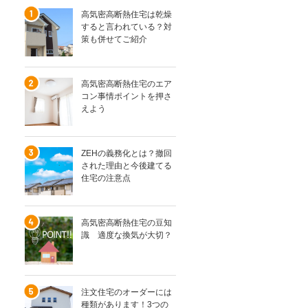
高気密高断熱住宅は乾燥
すると言われている？対
策も併せてご紹介
高気密高断熱住宅のエア
コン事情ポイントを押さ
えよう
ZEHの義務化とは？撤回
された理由と今後建てる
住宅の注意点
高気密高断熱住宅の豆知
識 適度な換気が大切？
注文住宅のオーダーには
種類があります！3つの