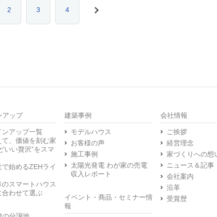
2
3
4
>
ンアップ
建築事例
会社情報
インアップ一覧
モデルハウス
ご挨拶
えて、価値を刻む家
お客様の声
経営理念
どいい贅沢”をスマ
施工事例
家づくりへの想
太陽光発電 わが家の売電
ニュース＆記事
で始めるZEHライ
収入レポート
会社案内
準のスマートハウス
沿革
に合わせて選ぶ
イベント・商品・セミナー情
受賞歴
報
建の分譲地