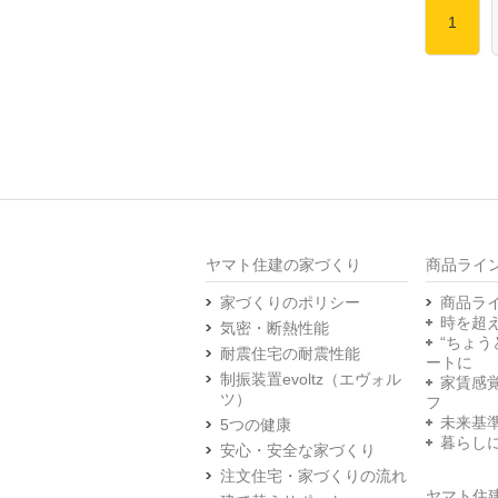
1
ヤマト住建の家づくり
商品ライ
家づくりのポリシー
商品ラ
時を超
気密・断熱性能
“ちょう
耐震住宅の耐震性能
ートに
制振装置evoltz（エヴォル
家賃感覚
ツ）
フ
未来基
5つの健康
暮らし
安心・安全な家づくり
注文住宅・家づくりの流れ
ヤマト住