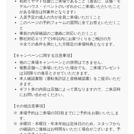
初めてヤマト住建にご来場であること（過去に、店舗・モ
デルハウス・イベントのいずれかにご来場いただいたこと
がある場合は対象外となります）
入居予定の成人の方が全員ご来場いただくこと
このページの予約フォームの質問に全てお答えいただくこ
と
事前の内容確認のご連絡に対応いただくこと
弊社対応エリアで1年以内にお家づくりをご検討の方
※全ての条件を満たした方限定の来場特典となります。
【キャンペーンに関する注意事項】
他のご来場キャンペーンとの併用はできません。
複数店舗へご来場いただいた場合でも、ご来場プレゼント
は1回限りの進呈とさせていただきます。
本人確認書類（運転免許証と資格確認書）をご提示いただ
きます。
ギフト券の内容は店舗によって異なりますので、ご来店時
にお問い合わせください。
【その他注意事項】
来場予約はご来場の3日前までにご予約をお願いいたしま
す。
水曜日・木曜日・年末年始は定休日のため、スタッフから
の確認のご連絡はお時間をいただく場合がございます。予