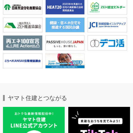
お問い合わせ ：0120-888-875
2026年04月09日
ニュース＆記事
Amazon新商品 スマートセキュリティデバイス「Ring防犯ドアホ
ンプロ」を採用開始
ヤマト住建は、Amazonのホームセキュリティブランド「Ring(リ
ング)」が日本市場向けに開発した「Ring 防犯ドアホン プロ」を
標準採用した注文住宅の提供を開始します。
≫プレスリリースはこちら
2026年03月28日
NEW
ニュース＆記事
「ハウス・オブ・ザ・イヤー2025」にて16期連続受賞いたしまし
た
一般社団法人日本地域開発センターが主催する、建物躯体と設備
機器をセットとして捉えトータルとしての省エネルギーやCO2削
ヤマト住建とつながる
減等へ貢献する優れた住宅を表彰する制度『ハウス・オブ・ザ・
イヤー2025』において特別優秀賞を受賞しました。2009年の同賞
初応募から“省エネルギーやCO2削減等へ貢献する優れた住宅”とし
て16期連続で賞を受賞し続けています。
≫プレスリリースはこちら