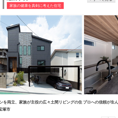
家族の健康を真剣に考えた住宅
の住
プロへの信頼が生んだ、意匠美を纏う住まい | 兵庫県姫路市
土