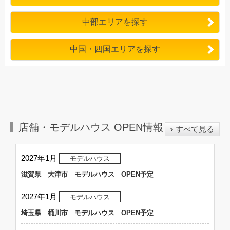
商品
new
中部エリアを探す
エネルギー価格高騰の時代に「ENEGE・blanche-s（ブランシェ-
エス）」新登場！
全部叶う家、はじまる。
中国・四国エリアを探す
エネルギー価格高騰の時代に……
商品
new
エネルギー代高騰時代の答え「エネージュ2050」発売！
物価高・エネルギー代高騰の時代の答え「自給自足」
電気代・ガス代・ガソリン代がほぼ0円……
店舗・モデルハウス OPEN情報
すべて見る
商品
new
2027年1月
モデルハウス
とにかく価格重視のお客様必見！「エネージュブランシェ」新登
場！
滋賀県 大津市 モデルハウス OPEN予定
「性能」「価格」「お得さ」よくばった内容が盛りだくさんの新
商品……
2027年1月
モデルハウス
商品
埼玉県 桶川市 モデルハウス OPEN予定
new