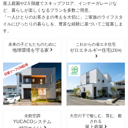
屋上庭園や2.5 階建てスキップフロア、インナーガレージな
NEW
2026年11月
展示場
ど、暮らしが楽しくなるプランを多数ご用意。
兵庫県 西宮市 住まいのギャラリー西宮北口駅前店 OPEN
「一人ひとりのお客さまの考えを大切に」ご家族のライフスタ
予定
イルにぴったりの暮らしを、豊富な経験に基づいてご提案しま
2026年10月
す。
モデルハウス
京都府 宇治市 モデルハウス OPEN予定
未来の子どもたちのために
これからの省エネ住宅
地球環境を守る家
ゼロエネルギー住宅
(ZEH)
2026年10月
モデルハウス
栃木県 宇都宮市 モデルハウス OPEN予定
2026年9月
モデルハウス
大阪府 箕面市 モデルハウス OPEN予定
2026年9月
モデルハウス
香川県 高松市 モデルハウス OPEN予定
全館空調
大空の下で愉しむ、育む、癒
2026年8月
モデルハウス
される
YUCACOシステム
埼玉県 熊谷市 モデルハウス OPEN予定
屋上庭園
(特設サイト)