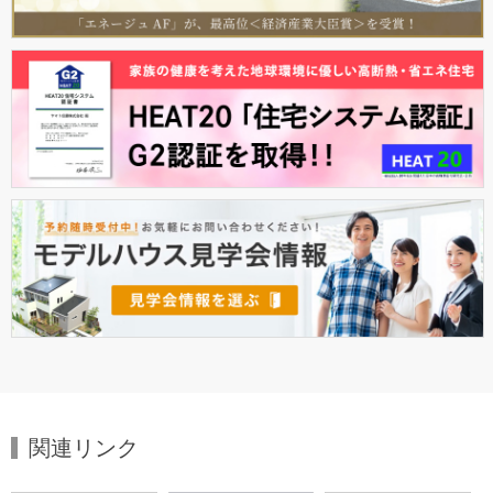
with air® DELIGHT を採用したモデルハウスがオープン
ヤマト住建は、パナソニック株式会社 空質空調社が提供する全館
空調熱交換気システム「with air® DELIGHT（ウイズエアー ディ
ライト）」を初めて採用したモデルハウスを兵庫県神戸市にオー
プンしました。
≫プレスリリースはこちら
2026年05月01日
NEW
ニュース＆記事
宇垣美里さんがイメージキャラクターに就任
ヤマト住建はフリーアナウンサーの宇垣美里さんをイメージキャ
ラクターに迎えます。
就任に伴い、今月15日から
ヤマト住建YouTube公式チャンネル
に
ご出演。動画では住宅性能を体感できるミュージアムや、実際に
ヤマト住建が建てた家をヤマト住建のスタッフ解説のもと見学い
ただき、本物の省エネ住宅の秘密に迫ります。
≫プレスリリースはこちら
2026年04月20日
NEW
ニュース＆記事
「住まいのギャラリー甲府店」がグランドオープンいたしました
関連リンク
»プレスリリースはこちら
»詳細はこちら