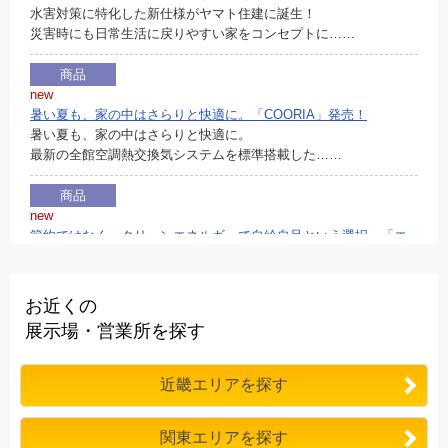
水害対策に特化した新仕様がヤマト住建に誕生！
災害時にも日常生活に戻りやすい家をコンセプトに……
商品
new
暑い夏も、家の中はさらりと快適に。「COORIA」発売！
暑い夏も、家の中はさらりと快適に。
最新の全館空調熱交換気システムを標準搭載した……
商品
new
節約ではなく、クリーンエネルギーで自給自足という選択。「エ
ネージュS+」発売中！
人気商品が進化して登場！
節約ではなく、クリーンエネルギーで自給自足という選択……
お近くの
展示場・営業所を探す
商品
new
エネルギー価格高騰の時代に。新商品「ZERO-S+」発売！
近畿エリアを探す
エネルギー価格高騰の時代に。新商品「ZERO-S+」発売！
電気を自家発電する……
関東エリアを探す