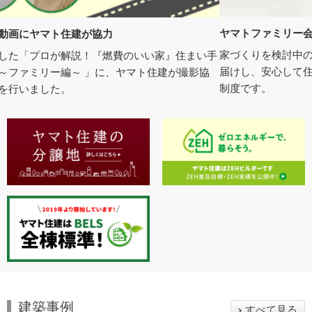
ヤマトファミリー会員制度
住
家づくりを検討中のお客様に、役立つ情報をわかりやすくお
い手
ヤ
届けし、安心して住まいづくりを進めていただくための会員
協
介
制度です。
建築事例
すべて見る