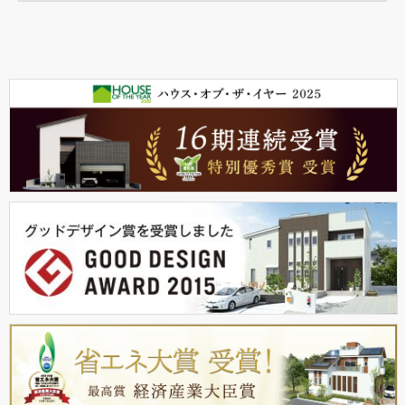
2026年06月22日
NEW
ニュース＆記事
記録的な猛暑時代に、家そのものを“夏仕様”へ COORIA(クーリ
ア)新登場
ヤマト住建は、夏の住まいの快適性に着目した新商品
「COORIA（クーリア）」を発売しました。
≫プレスリリースはこちら
2026年05月29日
NEW
ニュース＆記事
“床上浸水から住まいを守る” 「耐水害住宅仕様」を発売
ヤマト住建は、近年増加する豪雨災害や浸水被害への対策とし
て、建物内部への浸水を防ぐ「耐水害住宅仕様」を2026年6月より
発売します。
≫プレスリリースはこちら
2026年05月28日
NEW
ニュース＆記事
「住まいのギャラリー高松店」がグランドオープンいたしました
»プレスリリースはこちら
»詳細はこちら
お問い合わせ ：0120-45-0810
2026年05月18日
NEW
ニュース＆記事