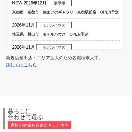
ZERO+シリーズの最高グレード商品！「THREE+」新登場！
NEW
2026年12月
展示場
ZERO+シリーズの最高グレード新商品……
京都府 京都市 住まいのギャラリー京都駅前店 OPEN予定
商品
2026年11月
new
モデルハウス
ZERO+の断熱性能をグレードアップ！「TWO+」新登場！
埼玉県 川口市 モデルハウス OPEN予定
ZERO+の断熱性能をグレードアップした新商品……
2026年11月
モデルハウス
商品
new
岡山県 倉敷市 モデルハウス OPEN予定
新規店舗出店・エリア拡大のため各職種求人中。
ZERO+に制振装置が標準搭載！「ONE+」新登場！
詳しくはこちら
ZERO+に制振装置が標準搭載された新商品……
NEW
2026年11月
展示場
東京都 新宿区 住まいのギャラリー新宿店 OPEN予定
NEW
2026年11月
展示場
大阪府 八尾市 住まいのギャラリー八尾店 OPEN予定
暮らしに
NEW
2026年11月
展示場
合わせて選ぶ
大阪府 箕面市 住まいのギャラリー箕面店 OPEN予定
家族の健康を真剣に考えた住宅