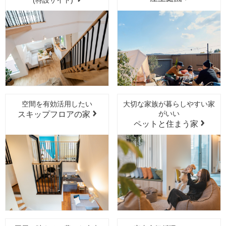
2026年6月
モデルハウス
香川県 高松市 モデルハウス OPEN！
2026年5月
モデルハウス
兵庫県 伊丹市 モデルハウス OPEN！
2026年5月
モデルハウス
空間を有効活用したい
大切な家族が暮らしやすい家
兵庫県 神戸市 モデルハウス OPEN！
がいい
スキップフロアの家
ペットと住まう家
2026年5月
展示場
香川県 高松市 住まいのギャラリー高松店 OPEN！
2026年5月
モデルハウス
奈良県 奈良市 モデルハウス OPEN！