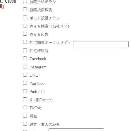
してお知
新聞折込チラシ
須]
新聞紙面広告
ポスト投函チラシ
Ｗｅｂ検索（当社ＨＰ）
Ｗｅｂ広告
住宅関連ポータルサイト
住宅情報誌
Facebook
Instagram
LINE
YouTube
Pinterest
X（旧Twitter）
TikTok
看板
親族・友人の紹介