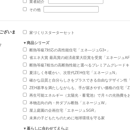
業者紹介
その他
ございま
家づくりスターターセット
▼商品シリーズ
す
断熱等級7対応の高性能住宅「エネ―ジュG3+」
省エネ大賞 最高賞の経済産業大臣賞を受賞「エネージュAF
断熱等級7相当の高断熱性能と選べるプレミアムグレードキッチ
夏涼しく冬暖かい、次世代ZEH住宅「エネージュN」
確かな品質と自分らしさをプラスできる自由なデザイン性「M
ZEH基準を満たしながらも、手が届きやすい価格の住宅「Z
再生可能エネルギー（太陽光・蓄電池）で月々の光熱費を
本物志向の内・外ダブル断熱「エネージュW」
屋上庭園の企画住宅「エネージュSGR」
未来の子どもたちのために地球環境を守る家
▼暮らしに合わせてえらぶ