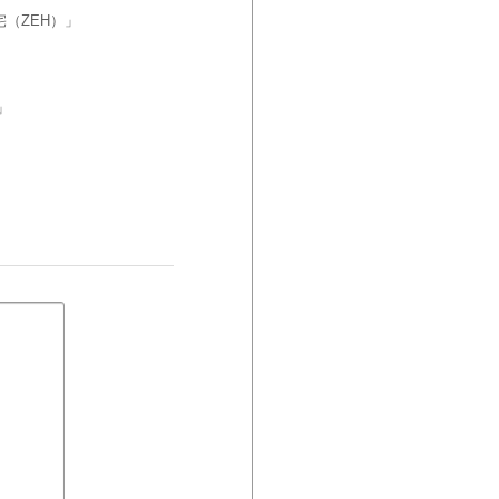
（ZEH）」
」
」