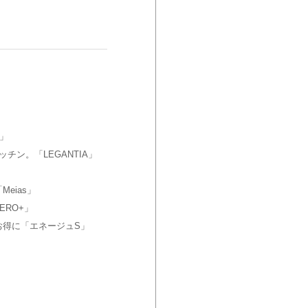
」
ン。「LEGANTIA」
eias」
ERO+」
お得に「エネージュS」