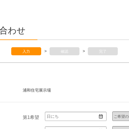
合わせ
>
>
入力
確認
完了
第1希望