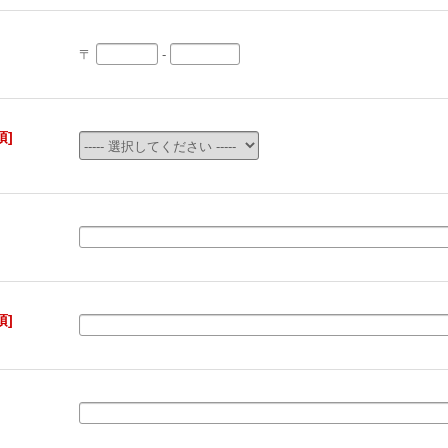
〒
-
須]
須]