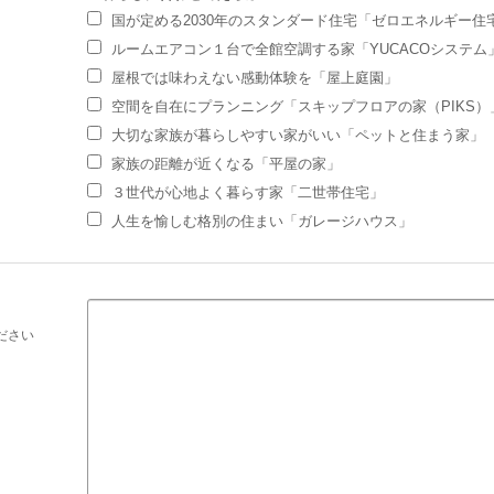
国が定める2030年のスタンダード住宅「ゼロエネルギー住宅
ルームエアコン１台で全館空調する家「YUCACOシステム
屋根では味わえない感動体験を「屋上庭園」
空間を自在にプランニング「スキップフロアの家（PIKS）
大切な家族が暮らしやすい家がいい「ペットと住まう家」
家族の距離が近くなる「平屋の家」
３世代が心地よく暮らす家「二世帯住宅」
人生を愉しむ格別の住まい「ガレージハウス」
ださい