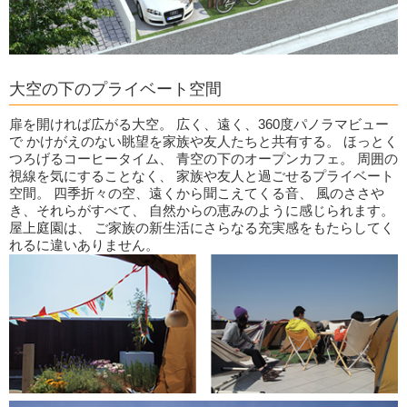
大空の下のプライベート空間
扉を開ければ広がる大空。 広く、遠く、360度パノラマビュー
で かけがえのない眺望を家族や友人たちと共有する。 ほっとく
つろげるコーヒータイム、 青空の下のオープンカフェ。 周囲の
視線を気にすることなく、 家族や友人と過ごせるプライベート
空間。 四季折々の空、遠くから聞こえてくる音、 風のささや
き、それらがすべて、 自然からの恵みのように感じられます。
屋上庭園は、 ご家族の新生活にさらなる充実感をもたらしてく
れるに違いありません。