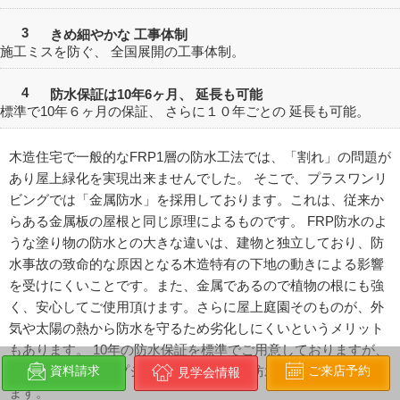
3
きめ細やかな
工事体制
施工ミスを防ぐ、 全国展開の工事体制。
4
防水保証は10年6ヶ月、 延長も可能
標準で10年６ヶ月の保証、
さらに１０年ごとの
延長も可能。
木造住宅で一般的なFRP1層の防水工法では、「割れ」の問題が
あり屋上緑化を実現出来ませんでした。 そこで、プラスワンリ
ビングでは「金属防水」を採用しております。これは、従来か
らある金属板の屋根と同じ原理によるものです。 FRP防水のよ
うな塗り物の防水との大きな違いは、建物と独立しており、防
水事故の致命的な原因となる木造特有の下地の動きによる影響
を受けにくいことです。また、金属であるので植物の根にも強
く、安心してご使用頂けます。さらに屋上庭園そのものが、外
気や太陽の熱から防水を守るため劣化しにくいというメリット
もあります。 10年の防水保証を標準でご用意しておりますが、
ご来店予約
資料請求
ご希望の方にはオプションで30年保証の防水工法もご用意致し
見学会情報
ます。