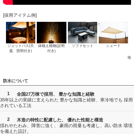
[採用アイテム例]
ジェットバス(天
鉢植え植物(証明
ソファセット
シェード
蓋、照明付き)
付き)
他
防水について
1
全国27万棟で採用、 豊かな知識と経験
35年以上の実績に支えられた
豊かな知識と経験、寒冷地でも
採用
されている工法
2
木造の特性に配慮した、 優れた性能と構造
揺れやたわみ、障害に強く、
豪雨の雨量も考慮し、高い防水
環境
を備えた設計。