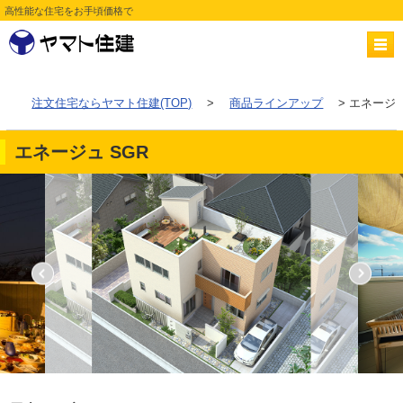
高性能な住宅をお手頃価格で
注文住宅ならヤマト住建(TOP)
>
商品ラインアップ
> エネージュ
エネージュ SGR